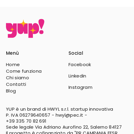
Menù
Social
Home
Facebook
Come funziona
Linkedin
Chi siamo
Contatti
Instagram
Blog
YUP è un brand di HWYL s.r.l. startup innovativa
P. IVA 06279640657 -
hwyl@pec.it
-
+39 335 70 82 691
Sede legale Via Adriano Aurofino 22, Salerno 84127
Il progetto è cofinanziato da "PR CAMPANIA FESR