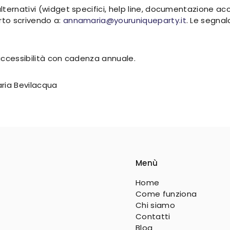
ternativi (widget specifici, help line, documentazione acc
to scrivendo a:
annamaria@youruniqueparty.it
. Le segna
accessibilità con cadenza annuale.
ria Bevilacqua
Menù
Home
Come funziona
Chi siamo
Contatti
Blog