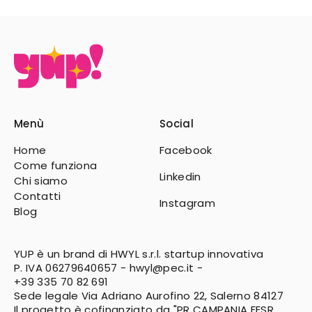
Menù
Social
Home
Facebook
Come funziona
Linkedin
Chi siamo
Contatti
Instagram
Blog
YUP è un brand di HWYL s.r.l. startup innovativa
P. IVA 06279640657 -
hwyl@pec.it
-
+39 335 70 82 691
Sede legale Via Adriano Aurofino 22, Salerno 84127
Il progetto è cofinanziato da "PR CAMPANIA FESR