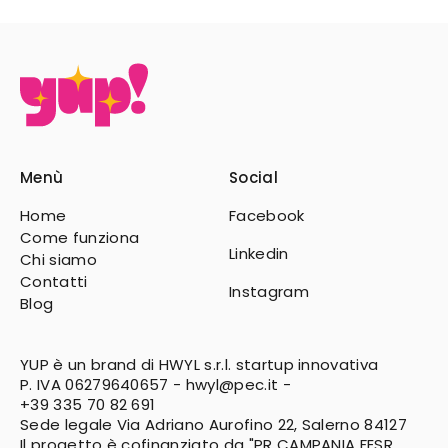
Menù
Social
Home
Facebook
Come funziona
Linkedin
Chi siamo
Contatti
Instagram
Blog
YUP è un brand di HWYL s.r.l. startup innovativa
P. IVA 06279640657 -
hwyl@pec.it
-
+39 335 70 82 691
Sede legale Via Adriano Aurofino 22, Salerno 84127
Il progetto è cofinanziato da "PR CAMPANIA FESR