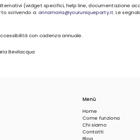
ternativi (widget specifici, help line, documentazione acc
to scrivendo a:
annamaria@youruniqueparty.it
. Le segna
accessibilità con cadenza annuale.
ria Bevilacqua
Menù
Home
Come funziona
Chi siamo
Contatti
Blog