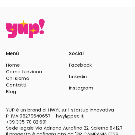
Menù
Social
Home
Facebook
Come funziona
Linkedin
Chi siamo
Contatti
Instagram
Blog
YUP è un brand di HWYL s.r.l. startup innovativa
P. IVA 06279640657 -
hwyl@pec.it
-
+39 335 70 82 691
Sede legale Via Adriano Aurofino 22, Salerno 84127
Il progetto è cofinanziato da "PR CAMPANIA FESR