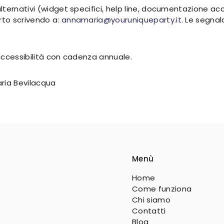
ternativi (widget specifici, help line, documentazione acc
to scrivendo a:
annamaria@youruniqueparty.it
. Le segna
accessibilità con cadenza annuale.
ria Bevilacqua
Menù
Home
Come funziona
Chi siamo
Contatti
Blog