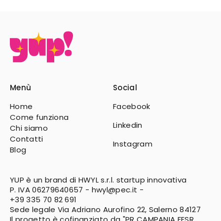
Menù
Social
Home
Facebook
Come funziona
Linkedin
Chi siamo
Contatti
Instagram
Blog
YUP è un brand di HWYL s.r.l. startup innovativa
P. IVA 06279640657 -
hwyl@pec.it
-
+39 335 70 82 691
Sede legale Via Adriano Aurofino 22, Salerno 84127
Il progetto è cofinanziato da "PR CAMPANIA FESR