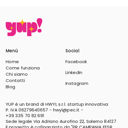
Menù
Social
Home
Facebook
Come funziona
Linkedin
Chi siamo
Contatti
Instagram
Blog
YUP è un brand di HWYL s.r.l. startup innovativa
P. IVA 06279640657 -
hwyl@pec.it
-
+39 335 70 82 691
Sede legale Via Adriano Aurofino 22, Salerno 84127
Il progetto è cofinanziato da "PR CAMPANIA FESR