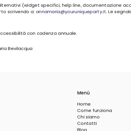
ternativi (widget specifici, help line, documentazione acc
to scrivendo a:
annamaria@youruniqueparty.it
. Le segna
accessibilità con cadenza annuale.
ria Bevilacqua
Menù
Home
Come funziona
Chi siamo
Contatti
Blog