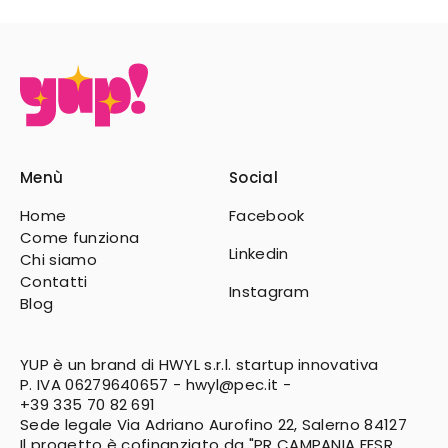
Menù
Social
Home
Facebook
Come funziona
Linkedin
Chi siamo
Contatti
Instagram
Blog
YUP è un brand di HWYL s.r.l. startup innovativa
P. IVA 06279640657 -
hwyl@pec.it
-
+39 335 70 82 691
Sede legale Via Adriano Aurofino 22, Salerno 84127
Il progetto è cofinanziato da "PR CAMPANIA FESR