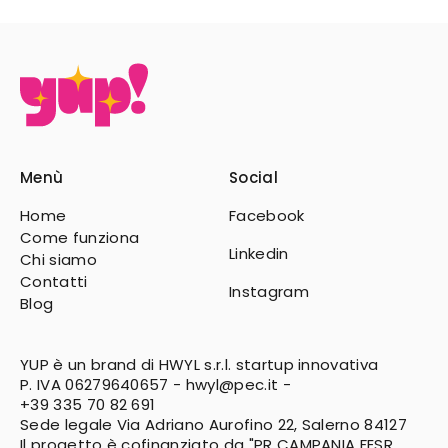
Menù
Social
Home
Facebook
Come funziona
Linkedin
Chi siamo
Contatti
Instagram
Blog
YUP è un brand di HWYL s.r.l. startup innovativa
P. IVA 06279640657 -
hwyl@pec.it
-
+39 335 70 82 691
Sede legale Via Adriano Aurofino 22, Salerno 84127
Il progetto è cofinanziato da "PR CAMPANIA FESR