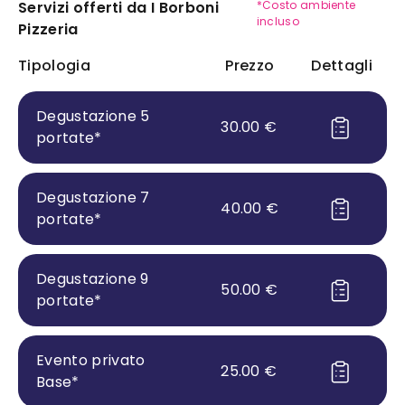
Servizi offerti da
I Borboni
*Costo ambiente
incluso
Pizzeria
Tipologia
Prezzo
Dettagli
Degustazione 5
30.00
€
portate
*
Degustazione 7
40.00
€
portate
*
Degustazione 9
50.00
€
portate
*
Evento privato
25.00
€
Base
*