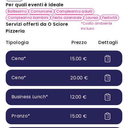
Per quali eventi è ideale
Battesimo
Comunione
Compleanno adulti
Compleanno bambini
Festa aziendale
Laurea
Festività
Servizi offerti da
O Sciore
*Costo ambiente
incluso
Pizzeria
Tipologia
Prezzo
Dettagli
Cena
*
15.00
€
Cena
*
20.00
€
Business Lunch
*
12.00
€
Pranzo
*
15.00
€