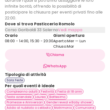
durante i quali si potranno assaggiare le loro
infinite bontà, offrendo la possibilità di
posticipare la chiusura per eventi privati fino alle
22:00.
Dove si trova
Pasticceria Romolo
Corso Garibaldi 33
Salerno
Vedi mappa
Orario
Giorni apertura
08:00 - 14:00, 15:30 - 20:30
Aperto:
Mer — Lun
Chiuso:
Mar
Chiama
WhatsApp
Tipologia di attività
Sala Feste
Per quali eventi è ideale
Compleanno adulti
Festività
Festa di 18 anni
Festa aziendale
Laurea
Battesimo
Promesse e Anniversari
Gender reveal e Baby shower
Addio al nubilato o celibato
Matrimonio
Comunione