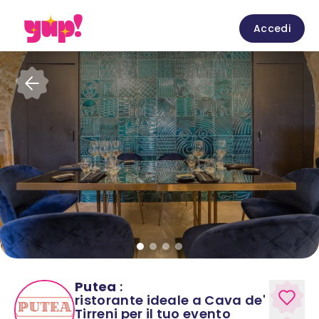
Accedi
Putea
:
ristorante ideale a Cava de'
Tirreni per il tuo evento