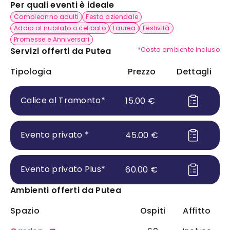
Per quali eventi è ideale
Compleanno adulti
Festa aziendale
Addio al nubilato o celibato
Laurea
Festività
Promesse e Anniversari
Servizi offerti da
Putea
*Costo ambiente incluso
Tipologia
Prezzo
Dettagli
Calice al Tramonto
*
15.00
€
Evento privato
*
45.00
€
Evento privato Plus
*
60.00
€
Ambienti offerti da
Putea
Spazio
Ospiti
Affitto