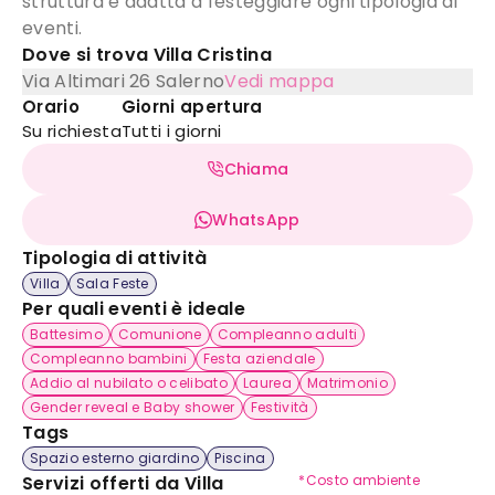
struttura è adatta a festeggiare ogni tipologia di
eventi.
Dove si trova
Villa Cristina
Via Altimari 26
Salerno
Vedi mappa
Orario
Giorni apertura
Su richiesta
Tutti i giorni
Chiama
WhatsApp
Tipologia di attività
Villa
Sala Feste
Per quali eventi è ideale
Battesimo
Comunione
Compleanno adulti
Compleanno bambini
Festa aziendale
Addio al nubilato o celibato
Laurea
Matrimonio
Gender reveal e Baby shower
Festività
Tags
Spazio esterno giardino
Piscina
Servizi offerti da
Villa
*Costo ambiente