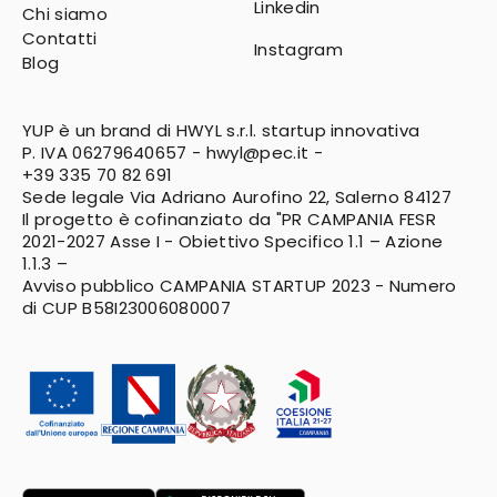
Linkedin
Chi siamo
Contatti
Instagram
Blog
YUP è un brand di HWYL s.r.l. startup innovativa
P. IVA 06279640657 -
hwyl@pec.it
-
+39 335 70 82 691
Sede legale Via Adriano Aurofino 22, Salerno 84127
Il progetto è cofinanziato da "PR CAMPANIA FESR
2021-2027
Asse I - Obiettivo Specifico 1.1 – Azione
1.1.3 –
Avviso pubblico CAMPANIA STARTUP 2023 - Numero
di CUP B58I23006080007