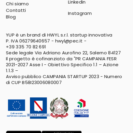
Linkedin
Chi siamo
Contatti
Instagram
Blog
YUP è un brand di HWYL s.r.l. startup innovativa
P. IVA 06279640657 -
hwyl@pec.it
-
+39 335 70 82 691
Sede legale Via Adriano Aurofino 22, Salerno 84127
Il progetto è cofinanziato da "PR CAMPANIA FESR
2021-2027
Asse I - Obiettivo Specifico 1.1 – Azione
1.1.3 –
Avviso pubblico CAMPANIA STARTUP 2023 - Numero
di CUP B58I23006080007