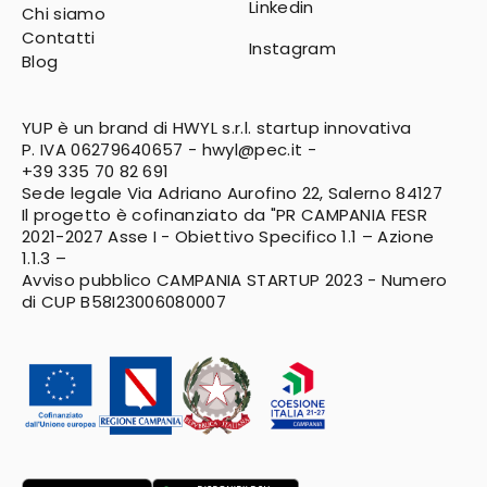
Linkedin
Chi siamo
Contatti
Instagram
Blog
YUP è un brand di HWYL s.r.l. startup innovativa
P. IVA 06279640657 -
hwyl@pec.it
-
+39 335 70 82 691
Sede legale Via Adriano Aurofino 22, Salerno 84127
Il progetto è cofinanziato da "PR CAMPANIA FESR
2021-2027
Asse I - Obiettivo Specifico 1.1 – Azione
1.1.3 –
Avviso pubblico CAMPANIA STARTUP 2023 - Numero
di CUP B58I23006080007