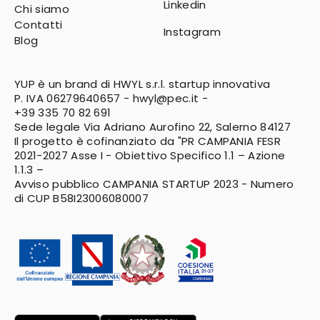
Linkedin
Chi siamo
Contatti
Instagram
Blog
YUP è un brand di HWYL s.r.l. startup innovativa
P. IVA 06279640657 -
hwyl@pec.it
-
+39 335 70 82 691
Sede legale Via Adriano Aurofino 22, Salerno 84127
Il progetto è cofinanziato da "PR CAMPANIA FESR
2021-2027
Asse I - Obiettivo Specifico 1.1 – Azione
1.1.3 –
Avviso pubblico CAMPANIA STARTUP 2023 - Numero
di CUP B58I23006080007