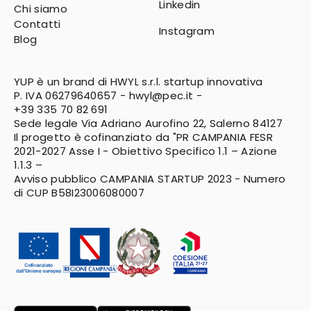
Linkedin
Chi siamo
Contatti
Instagram
Blog
YUP è un brand di HWYL s.r.l. startup innovativa
P. IVA 06279640657 -
hwyl@pec.it
-
+39 335 70 82 691
Sede legale Via Adriano Aurofino 22, Salerno 84127
Il progetto è cofinanziato da "PR CAMPANIA FESR
2021-2027
Asse I - Obiettivo Specifico 1.1 – Azione
1.1.3 –
Avviso pubblico CAMPANIA STARTUP 2023 - Numero
di CUP B58I23006080007