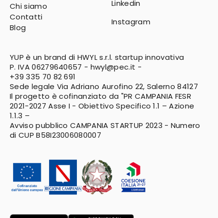
Linkedin
Chi siamo
Contatti
Instagram
Blog
YUP è un brand di HWYL s.r.l. startup innovativa
P. IVA 06279640657 -
hwyl@pec.it
-
+39 335 70 82 691
Sede legale Via Adriano Aurofino 22, Salerno 84127
Il progetto è cofinanziato da "PR CAMPANIA FESR
2021-2027
Asse I - Obiettivo Specifico 1.1 – Azione
1.1.3 –
Avviso pubblico CAMPANIA STARTUP 2023 - Numero
di CUP B58I23006080007