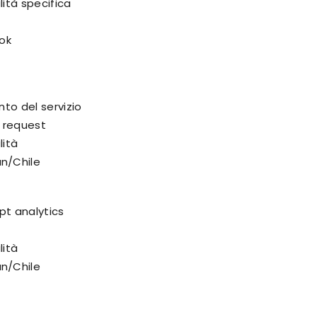
lità specifica
ook
nto del servizio
nt request
lità
n/Chile
pt analytics
lità
n/Chile