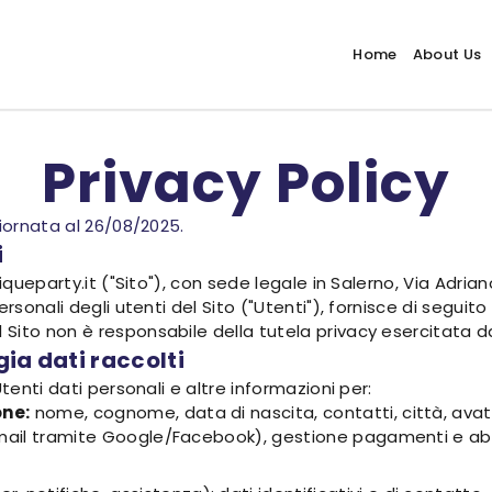
Home
About Us
Privacy Policy
giornata al 26/08/2025.
i
iqueparty.it ("Sito"), con sede legale in Salerno, Via Adria
sonali degli utenti del Sito ("Utenti"), fornisce di seguito l
ito non è responsabile della tutela privacy esercitata da s
gia dati raccolti
tenti dati personali e altre informazioni per:
one:
nome, cognome, data di nascita, contatti, città, avata
email tramite Google/Facebook), gestione pagamenti e abb