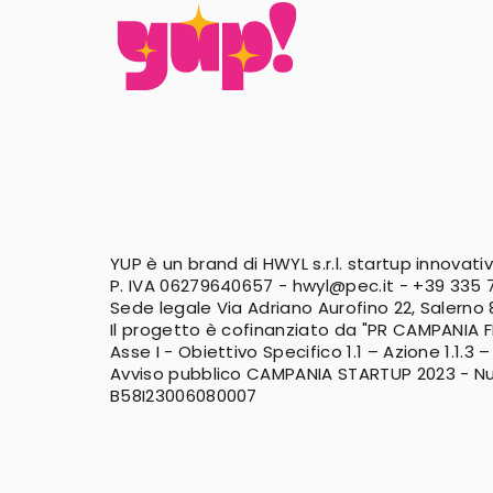
YUP è un brand di HWYL s.r.l. startup innovati
P. IVA 06279640657 -
hwyl@pec.it
-
+39 335 7
Sede legale Via Adriano Aurofino 22, Salerno
Il progetto è cofinanziato da "PR CAMPANIA 
Asse I - Obiettivo Specifico 1.1 – Azione 1.1.3 –
Avviso pubblico CAMPANIA STARTUP 2023 - N
B58I23006080007