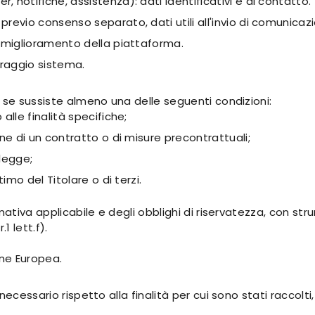
r, notifiche, assistenza): dati identificativi e di contatto.
previo consenso separato, dati utili all'invio di comunicaz
 miglioramento della piattaforma.
oraggio sistema.
 se sussiste almeno una delle seguenti condizioni:
lle finalità specifiche;
ne di un contratto o di misure precontrattuali;
 legge;
imo del Titolare o di terzi.
rmativa applicabile e degli obblighi di riservatezza, con s
 lett.f).
ione Europea.
ecessario rispetto alla finalità per cui sono stati raccolti,