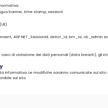
 normativa
lingua banner, time stamp, sessioni
(UE)
onsent, ASP.NET_SessionId, visitor_id, bm_sz, cb_admin e
n caso di violazione dei dati personali (data breach), gli
cy
uesta informativa. Le modifiche saranno comunicate sul sito e
ibile sul sito.