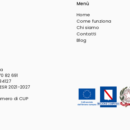
Menù
Home
Come funziona
Chi siamo
Contatti
Blog
va
0 82 691
 84127
FESR
2021-2027
umero di CUP