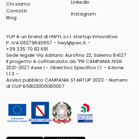
Linkedin
Chi siamo
Contatti
Instagram
Blog
YUP è un brand di HWYL s.r.l. startup innovativa
P. IVA 06279640657 -
hwyl@pec.it
-
+39 335 70 82 691
Sede legale Via Adriano Aurofino 22, Salerno 84127
Il progetto è cofinanziato da "PR CAMPANIA FESR
2021-2027
Asse I - Obiettivo Specifico 1.1 – Azione
1.1.3 –
Avviso pubblico CAMPANIA STARTUP 2023 - Numero
di CUP B58I23006080007