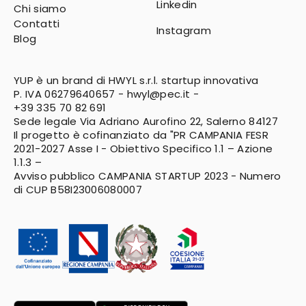
Linkedin
Chi siamo
Contatti
Instagram
Blog
YUP è un brand di HWYL s.r.l. startup innovativa
P. IVA 06279640657 -
hwyl@pec.it
-
+39 335 70 82 691
Sede legale Via Adriano Aurofino 22, Salerno 84127
Il progetto è cofinanziato da "PR CAMPANIA FESR
2021-2027
Asse I - Obiettivo Specifico 1.1 – Azione
1.1.3 –
Avviso pubblico CAMPANIA STARTUP 2023 - Numero
di CUP B58I23006080007