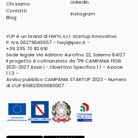
Linkedin
Chi siamo
Contatti
Instagram
Blog
YUP è un brand di HWYL s.r.l. startup innovativa
P. IVA 06279640657 -
hwyl@pec.it
-
+39 335 70 82 691
Sede legale Via Adriano Aurofino 22, Salerno 84127
Il progetto è cofinanziato da "PR CAMPANIA FESR
2021-2027
Asse I - Obiettivo Specifico 1.1 – Azione
1.1.3 –
Avviso pubblico CAMPANIA STARTUP 2023 - Numero
di CUP B58I23006080007