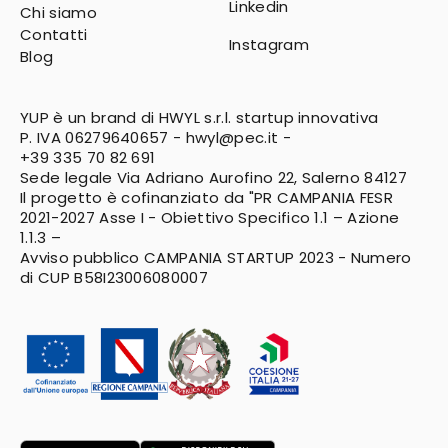
Linkedin
Chi siamo
Contatti
Instagram
Blog
YUP è un brand di HWYL s.r.l. startup innovativa
P. IVA 06279640657 -
hwyl@pec.it
-
+39 335 70 82 691
Sede legale Via Adriano Aurofino 22, Salerno 84127
Il progetto è cofinanziato da "PR CAMPANIA FESR
2021-2027
Asse I - Obiettivo Specifico 1.1 – Azione
1.1.3 –
Avviso pubblico CAMPANIA STARTUP 2023 - Numero
di CUP B58I23006080007