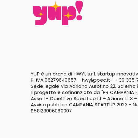
YUP è un brand di HWYL s.r.l. startup innovati
P. IVA 06279640657 -
hwyl@pec.it
-
+39 335 7
Sede legale Via Adriano Aurofino 22, Salerno
Il progetto è cofinanziato da "PR CAMPANIA 
Asse I - Obiettivo Specifico 1.1 – Azione 1.1.3 –
Avviso pubblico CAMPANIA STARTUP 2023 - N
B58I23006080007