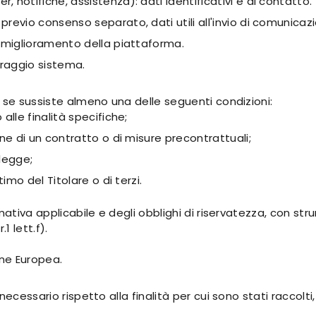
r, notifiche, assistenza): dati identificativi e di contatto.
previo consenso separato, dati utili all'invio di comunicaz
 miglioramento della piattaforma.
oraggio sistema.
 se sussiste almeno una delle seguenti condizioni:
lle finalità specifiche;
ne di un contratto o di misure precontrattuali;
 legge;
imo del Titolare o di terzi.
rmativa applicabile e degli obblighi di riservatezza, con s
 lett.f).
ione Europea.
ecessario rispetto alla finalità per cui sono stati raccolti,