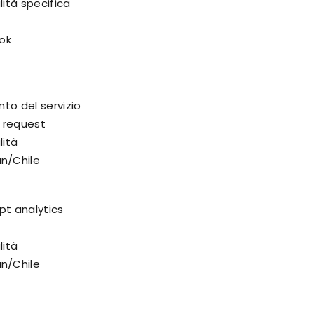
lità specifica
ook
nto del servizio
nt request
lità
n/Chile
pt analytics
lità
n/Chile