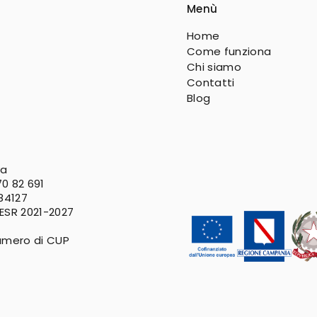
Menù
Home
Come funziona
Chi siamo
Contatti
Blog
va
0 82 691
 84127
FESR
2021-2027
umero di CUP