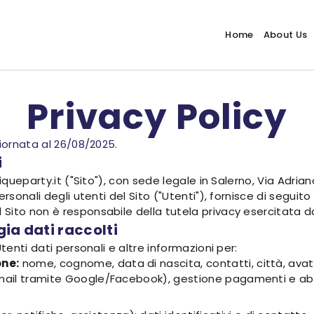
Home
About Us
Privacy Policy
giornata al 26/08/2025.
i
iqueparty.it ("Sito"), con sede legale in Salerno, Via Adria
sonali degli utenti del Sito ("Utenti"), fornisce di seguito l
ito non è responsabile della tutela privacy esercitata da s
gia dati raccolti
tenti dati personali e altre informazioni per:
one:
nome, cognome, data di nascita, contatti, città, avata
email tramite Google/Facebook), gestione pagamenti e abb