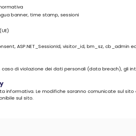
 normativa
lingua banner, time stamp, sessioni
(UE)
onsent, ASP.NET_SessionId, visitor_id, bm_sz, cb_admin e
n caso di violazione dei dati personali (data breach), gli
cy
uesta informativa. Le modifiche saranno comunicate sul sito e
ibile sul sito.