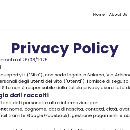
Home
About Us
Privacy Policy
giornata al 26/08/2025.
i
iqueparty.it ("Sito"), con sede legale in Salerno, Via Adria
sonali degli utenti del Sito ("Utenti"), fornisce di seguito l
ito non è responsabile della tutela privacy esercitata da s
gia dati raccolti
tenti dati personali e altre informazioni per:
one:
nome, cognome, data di nascita, contatti, città, avata
email tramite Google/Facebook), gestione pagamenti e abb