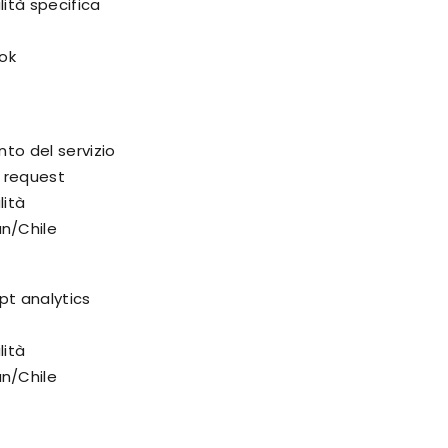
lità specifica
ook
nto del servizio
nt request
lità
n/Chile
pt analytics
lità
n/Chile