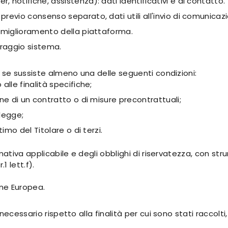
r, notifiche, assistenza): dati identificativi e di contatto.
previo consenso separato, dati utili all'invio di comunicaz
 miglioramento della piattaforma.
oraggio sistema.
 se sussiste almeno una delle seguenti condizioni:
lle finalità specifiche;
ne di un contratto o di misure precontrattuali;
 legge;
imo del Titolare o di terzi.
rmativa applicabile e degli obblighi di riservatezza, con s
 lett.f).
ione Europea.
ecessario rispetto alla finalità per cui sono stati raccolti,