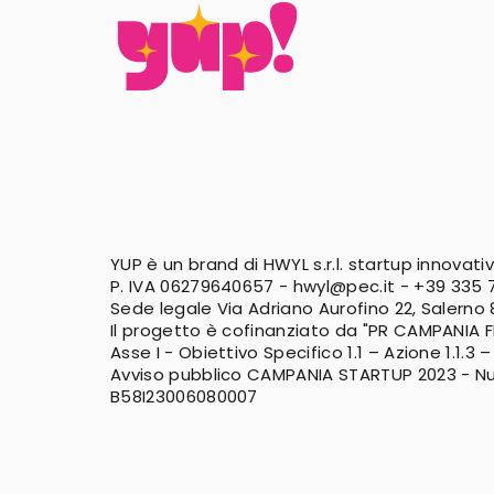
YUP è un brand di HWYL s.r.l. startup innovati
P. IVA 06279640657 -
hwyl@pec.it
-
+39 335 7
Sede legale Via Adriano Aurofino 22, Salerno
Il progetto è cofinanziato da "PR CAMPANIA 
Asse I - Obiettivo Specifico 1.1 – Azione 1.1.3 –
Avviso pubblico CAMPANIA STARTUP 2023 - N
B58I23006080007