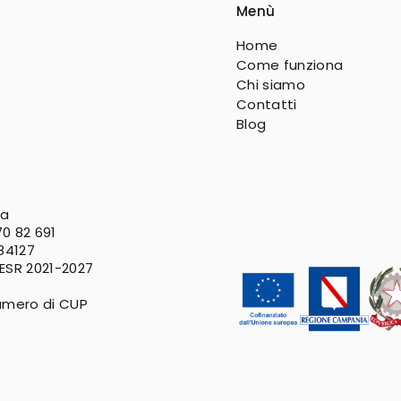
Menù
Home
Come funziona
Chi siamo
Contatti
Blog
va
0 82 691
 84127
FESR
2021-2027
umero di CUP