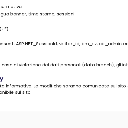
 normativa
lingua banner, time stamp, sessioni
(UE)
onsent, ASP.NET_SessionId, visitor_id, bm_sz, cb_admin e
n caso di violazione dei dati personali (data breach), gli
cy
uesta informativa. Le modifiche saranno comunicate sul sito e
ibile sul sito.