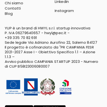
Linkedin
Chi siamo
Contatti
Instagram
Blog
YUP è un brand di HWYL s.r.l. startup innovativa
P. IVA 06279640657 -
hwyl@pec.it
-
+39 335 70 82 691
Sede legale Via Adriano Aurofino 22, Salerno 84127
Il progetto è cofinanziato da "PR CAMPANIA FESR
2021-2027
Asse I - Obiettivo Specifico 1.1 – Azione
1.1.3 –
Avviso pubblico CAMPANIA STARTUP 2023 - Numero
di CUP B58I23006080007