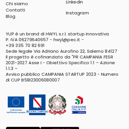
Linkedin
Chi siamo
Contatti
Instagram
Blog
YUP è un brand di HWYL s.r.l. startup innovativa
P. IVA 06279640657 -
hwyl@pec.it
-
+39 335 70 82 691
Sede legale Via Adriano Aurofino 22, Salerno 84127
Il progetto è cofinanziato da "PR CAMPANIA FESR
2021-2027
Asse I - Obiettivo Specifico 1.1 – Azione
1.1.3 –
Avviso pubblico CAMPANIA STARTUP 2023 - Numero
di CUP B58I23006080007