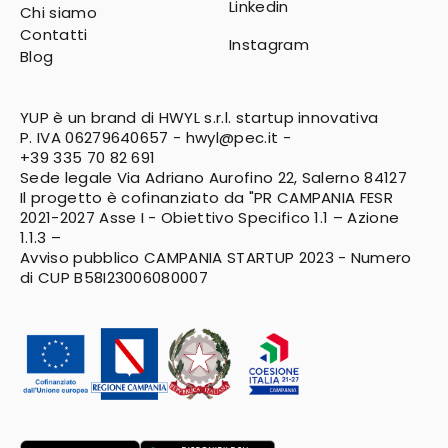
Linkedin
Chi siamo
Contatti
Instagram
Blog
YUP è un brand di HWYL s.r.l. startup innovativa
P. IVA 06279640657 -
hwyl@pec.it
-
+39 335 70 82 691
Sede legale Via Adriano Aurofino 22, Salerno 84127
Il progetto è cofinanziato da "PR CAMPANIA FESR
2021-2027
Asse I - Obiettivo Specifico 1.1 – Azione
1.1.3 –
Avviso pubblico CAMPANIA STARTUP 2023 - Numero
di CUP B58I23006080007