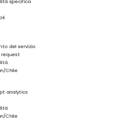
lità specifica
ook
nto del servizio
nt request
lità
n/Chile
pt analytics
lità
n/Chile