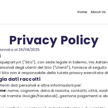
Home
About Us
Privacy Policy
giornata al 26/08/2025.
i
iqueparty.it ("Sito"), con sede legale in Salerno, Via Adria
sonali degli utenti del Sito ("Utenti"), fornisce di seguito l
ito non è responsabile della tutela privacy esercitata da s
gia dati raccolti
tenti dati personali e altre informazioni per:
one:
nome, cognome, data di nascita, contatti, città, avata
email tramite Google/Facebook), gestione pagamenti e abb