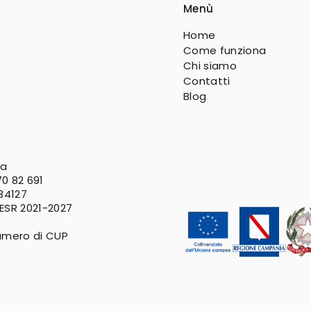
Menù
Home
Come funziona
Chi siamo
Contatti
Blog
va
0 82 691
 84127
FESR
2021-2027
umero di CUP