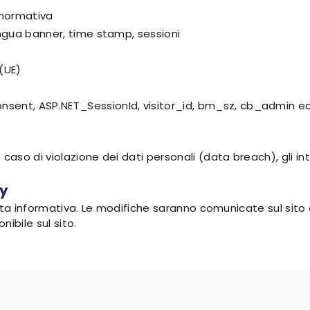
 normativa
lingua banner, time stamp, sessioni
(UE)
onsent, ASP.NET_SessionId, visitor_id, bm_sz, cb_admin e
n caso di violazione dei dati personali (data breach), gli
cy
uesta informativa. Le modifiche saranno comunicate sul sito e
ibile sul sito.