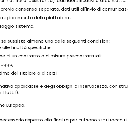
r, notifiche, assistenza): dati identificativi e di contatto.
previo consenso separato, dati utili all'invio di comunicaz
 miglioramento della piattaforma.
oraggio sistema.
 se sussiste almeno una delle seguenti condizioni:
lle finalità specifiche;
ne di un contratto o di misure precontrattuali;
 legge;
imo del Titolare o di terzi.
rmativa applicabile e degli obblighi di riservatezza, con s
 lett.f).
ione Europea.
ecessario rispetto alla finalità per cui sono stati raccolti,