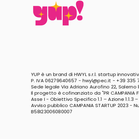
YUP è un brand di HWYL s.r.l. startup innovati
P. IVA 06279640657 -
hwyl@pec.it
-
+39 335 7
Sede legale Via Adriano Aurofino 22, Salerno
Il progetto è cofinanziato da "PR CAMPANIA 
Asse I - Obiettivo Specifico 1.1 – Azione 1.1.3 –
Avviso pubblico CAMPANIA STARTUP 2023 - N
B58I23006080007