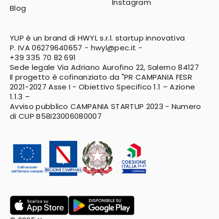
Instagram
Blog
YUP è un brand di HWYL s.r.l. startup innovativa
P. IVA 06279640657 -
hwyl@pec.it
-
+39 335 70 82 691
Sede legale Via Adriano Aurofino 22, Salerno 84127
Il progetto è cofinanziato da "PR CAMPANIA FESR
2021-2027
Asse I - Obiettivo Specifico 1.1 – Azione
1.1.3 –
Avviso pubblico CAMPANIA STARTUP 2023 - Numero
di CUP B58I23006080007