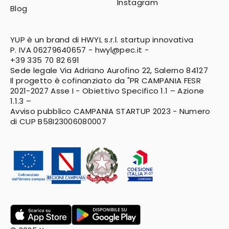
Instagram
Blog
YUP è un brand di HWYL s.r.l. startup innovativa
P. IVA 06279640657 -
hwyl@pec.it
-
+39 335 70 82 691
Sede legale Via Adriano Aurofino 22, Salerno 84127
Il progetto è cofinanziato da "PR CAMPANIA FESR
2021-2027
Asse I - Obiettivo Specifico 1.1 – Azione
1.1.3 –
Avviso pubblico CAMPANIA STARTUP 2023 - Numero
di CUP B58I23006080007