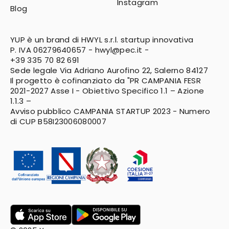
Instagram
Blog
YUP è un brand di HWYL s.r.l. startup innovativa
P. IVA 06279640657 -
hwyl@pec.it
-
+39 335 70 82 691
Sede legale Via Adriano Aurofino 22, Salerno 84127
Il progetto è cofinanziato da "PR CAMPANIA FESR
2021-2027
Asse I - Obiettivo Specifico 1.1 – Azione
1.1.3 –
Avviso pubblico CAMPANIA STARTUP 2023 - Numero
di CUP B58I23006080007