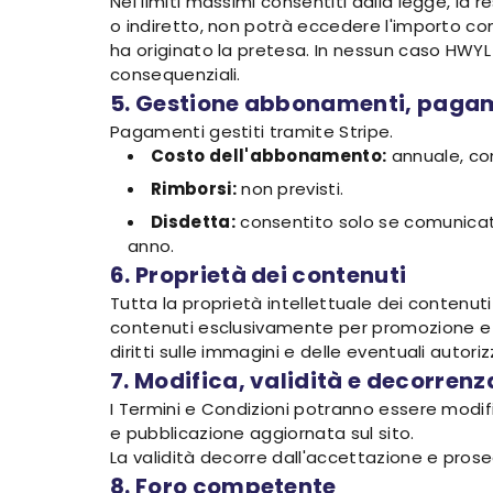
Nei limiti massimi consentiti dalla legge, la 
o indiretto, non potrà eccedere l'importo com
ha originato la pretesa. In nessun caso HWYL 
consequenziali.
5. Gestione abbonamenti, pagam
Pagamenti gestiti tramite Stripe.
Costo dell'abbonamento:
annuale, co
Rimborsi:
non previsti.
Disdetta:
consentito solo se comunicato 
anno.
6. Proprietà dei contenuti
Tutta la proprietà intellettuale dei contenuti 
contenuti esclusivamente per promozione e co
diritti sulle immagini e delle eventuali autori
7. Modifica, validità e decorrenz
I Termini e Condizioni potranno essere modifi
e pubblicazione aggiornata sul sito.
La validità decorre dall'accettazione e prose
8. Foro competente