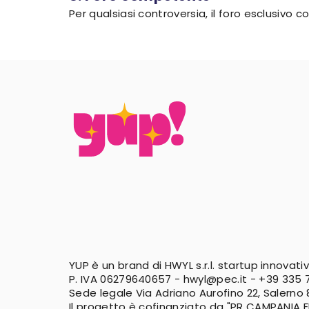
Per qualsiasi controversia, il foro esclusivo
YUP è un brand di HWYL s.r.l. startup innovati
P. IVA 06279640657 -
hwyl@pec.it
-
+39 335 7
Sede legale Via Adriano Aurofino 22, Salerno
Il progetto è cofinanziato da "PR CAMPANIA 