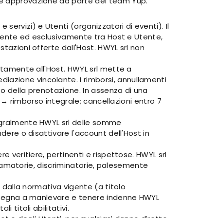
ede approvazione da parte del team Yup.
ervizi) e Utenti (organizzatori di eventi). Il
tamente ed esclusivamente tra Host e Utente,
stazioni offerte dall'Host. HWYL srl non
ettamente all'Host. HWYL srl mette a
iazione vincolante. I rimborsi, annullamenti
to della prenotazione. In assenza di una
to → rimborso integrale; cancellazioni entro 7
tegralmente HWYL srl delle somme
dere o disattivare l'account dell'Host in
e veritiere, pertinenti e rispettose. HWYL srl
iffamatorie, discriminatorie, palesemente
i dalla normativa vigente (a titolo
 impegna a manlevare e tenere indenne HWYL
 titoli abilitativi.