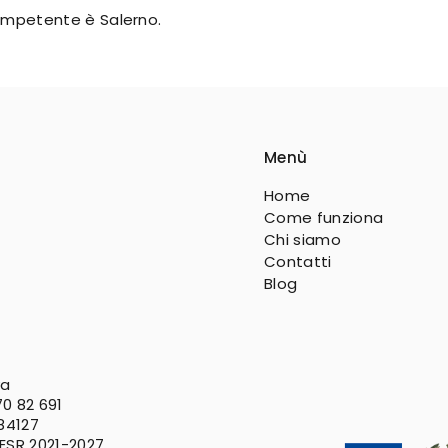
 competente è Salerno.
Menù
Home
Come funziona
Chi siamo
Contatti
Blog
va
0 82 691
 84127
FESR
2021-2027