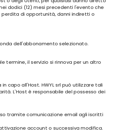
ost o degli Utenti, per qualsiasi danno diretto
 nei dodici (12) mesi precedenti l'evento che
perdita di opportunità, danni indiretti o
econda dell'abbonamento selezionato.
ermine, il servizio si rinnova per un altro
in capo all'Host. HWYL srl può utilizzare tali
rità. L'Host è responsabile del possesso dei
so tramite comunicazione email agli iscritti
isattivazione account o successiva modifica.