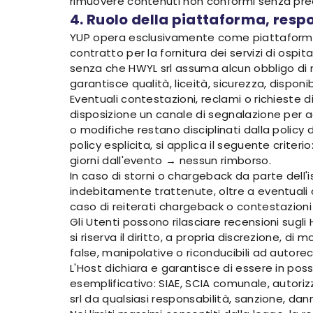
rimuovere contenuti non conformi senza prea
4. Ruolo della piattaforma, resp
YUP opera esclusivamente come piattaforma dig
contratto per la fornitura dei servizi di osp
senza che HWYL srl assuma alcun obbligo di ri
garantisce qualità, liceità, sicurezza, disponib
Eventuali contestazioni, reclami o richieste 
disposizione un canale di segnalazione per a
o modifiche restano disciplinati dalla policy
policy esplicita, si applica il seguente criter
giorni dall'evento → nessun rimborso.
In caso di storni o chargeback da parte dell
indebitamente trattenute, oltre a eventuali co
caso di reiterati chargeback o contestazioni
Gli Utenti possono rilasciare recensioni sugli
si riserva il diritto, a propria discrezione, 
false, manipolative o riconducibili ad autore
L'Host dichiara e garantisce di essere in poss
esemplificativo: SIAE, SCIA comunale, autori
srl da qualsiasi responsabilità, sanzione, dann