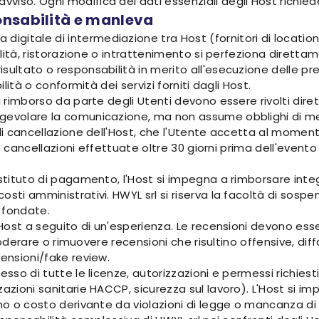
vviso. Ogni modifica dei dati essenziali degli Host richi
onsabilità e manleva
itale di intermediazione tra Host (fornitori di location e s
italità, ristorazione o intrattenimento si perfeziona diret
sultato o responsabilità in merito all'esecuzione delle pre
ilità o conformità dei servizi forniti dagli Host.
di rimborso da parte degli Utenti devono essere rivolti dir
gevolare la comunicazione, ma non assume obblighi di med
 di cancellazione dell'Host, che l'Utente accetta al momen
io: cancellazioni effettuate oltre 30 giorni prima dell'even
'istituto di pagamento, l'Host si impegna a rimborsare in
sti amministrativi. HWYL srl si riserva la facoltà di sospen
 fondate.
 Host a seguito di un'esperienza. Le recensioni devono esser
di moderare o rimuovere recensioni che risultino offensive, d
censioni/fake review.
esso di tutte le licenze, autorizzazioni e permessi richiest
zzazioni sanitarie HACCP, sicurezza sul lavoro). L'Host si
o o costo derivante da violazioni di legge o mancanza di tali