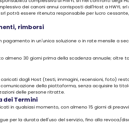
responsabilità complessiva di HWYL srl nei confronti degli H
plessivo dei canoni annui corrisposti dall'Host a HWYL srl
srl potrà essere ritenuta responsabile per lucro cessante, 
enti, rimborsi
n pagamento in un'unica soluzione o in rate mensile a s
almeno 30 giorni prima della scadenza annuale; oltre tale t
caricati dagli Host (testi, immagini, recensioni, foto) resta 
municazione della piattaforma, senza acquisire la titola
zzazioni delle persone ritratte.
a dei Termini
cati in qualsiasi momento, con almeno 15 giorni di preavvi
gue per la durata dell'uso del servizio, fino alla revoca/d