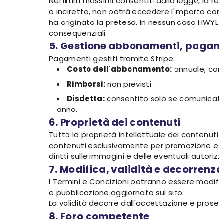
Nei limiti massimi consentiti dalla legge, la 
o indiretto, non potrà eccedere l'importo com
ha originato la pretesa. In nessun caso HWYL 
consequenziali.
5. Gestione abbonamenti, pagam
Pagamenti gestiti tramite Stripe.
Costo dell'abbonamento:
annuale, co
Rimborsi:
non previsti.
Disdetta:
consentito solo se comunicato 
anno.
6. Proprietà dei contenuti
Tutta la proprietà intellettuale dei contenuti 
contenuti esclusivamente per promozione e co
diritti sulle immagini e delle eventuali autori
7. Modifica, validità e decorrenz
I Termini e Condizioni potranno essere modifi
e pubblicazione aggiornata sul sito.
La validità decorre dall'accettazione e prose
8. Foro competente