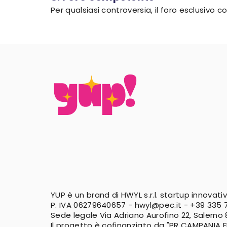
Per qualsiasi controversia, il foro esclusivo
YUP è un brand di HWYL s.r.l. startup innovati
P. IVA 06279640657 -
hwyl@pec.it
-
+39 335 7
Sede legale Via Adriano Aurofino 22, Salerno
Il progetto è cofinanziato da "PR CAMPANIA 