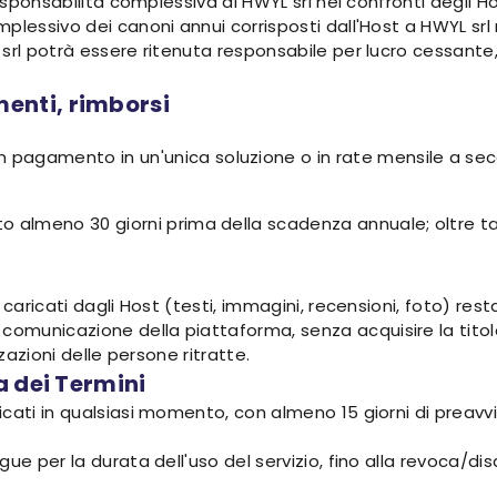
responsabilità complessiva di HWYL srl nei confronti degli H
plessivo dei canoni annui corrisposti dall'Host a HWYL srl
srl potrà essere ritenuta responsabile per lucro cessante, 
enti, rimborsi
n pagamento in un'unica soluzione o in rate mensile a s
almeno 30 giorni prima della scadenza annuale; oltre tale t
caricati dagli Host (testi, immagini, recensioni, foto) resta 
municazione della piattaforma, senza acquisire la titola
zzazioni delle persone ritratte.
a dei Termini
cati in qualsiasi momento, con almeno 15 giorni di preavvi
gue per la durata dell'uso del servizio, fino alla revoca/d