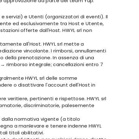
ede approvazione da parte del team Yup.
ervizi) e Utenti (organizzatori di eventi). Il
tamente ed esclusivamente tra Host e Utente,
stazioni offerte dall'Host. HWYL srl non
ettamente all'Host. HWYL srl mette a
iazione vincolante. I rimborsi, annullamenti
to della prenotazione. In assenza di una
to → rimborso integrale; cancellazioni entro 7
tegralmente HWYL srl delle somme
dere o disattivare l'account dell'Host in
e veritiere, pertinenti e rispettose. HWYL srl
iffamatorie, discriminatorie, palesemente
i dalla normativa vigente (a titolo
 impegna a manlevare e tenere indenne HWYL
 titoli abilitativi.