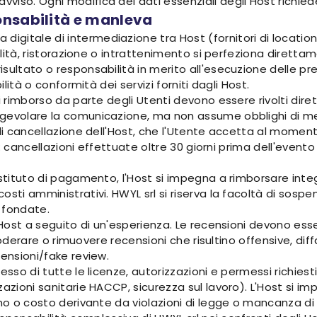
vviso. Ogni modifica dei dati essenziali degli Host richi
onsabilità e manleva
itale di intermediazione tra Host (fornitori di location e s
italità, ristorazione o intrattenimento si perfeziona diret
sultato o responsabilità in merito all'esecuzione delle pre
ilità o conformità dei servizi forniti dagli Host.
di rimborso da parte degli Utenti devono essere rivolti dir
gevolare la comunicazione, ma non assume obblighi di med
 di cancellazione dell'Host, che l'Utente accetta al momen
io: cancellazioni effettuate oltre 30 giorni prima dell'even
'istituto di pagamento, l'Host si impegna a rimborsare in
sti amministrativi. HWYL srl si riserva la facoltà di sospen
 fondate.
 Host a seguito di un'esperienza. Le recensioni devono esser
di moderare o rimuovere recensioni che risultino offensive, d
censioni/fake review.
esso di tutte le licenze, autorizzazioni e permessi richiest
zzazioni sanitarie HACCP, sicurezza sul lavoro). L'Host si
o o costo derivante da violazioni di legge o mancanza di tali