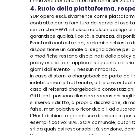
rimuovere contenuti non conformi senza prea
4. Ruolo della piattaforma, resp
YUP opera esclusivamente come piattaforma dig
contratto per la fornitura dei servizi di osp
senza che HWYL srl assuma alcun obbligo di ri
garantisce qualità, liceità, sicurezza, disponib
Eventuali contestazioni, reclami o richieste 
disposizione un canale di segnalazione per a
o modifiche restano disciplinati dalla policy
policy esplicita, si applica il seguente criter
giorni dall'evento → nessun rimborso.
In caso di storni o chargeback da parte dell
indebitamente trattenute, oltre a eventuali co
caso di reiterati chargeback o contestazioni
Gli Utenti possono rilasciare recensioni sugli
si riserva il diritto, a propria discrezione, 
false, manipolative o riconducibili ad autore
L'Host dichiara e garantisce di essere in poss
esemplificativo: SIAE, SCIA comunale, autori
srl da qualsiasi responsabilità, sanzione, dann