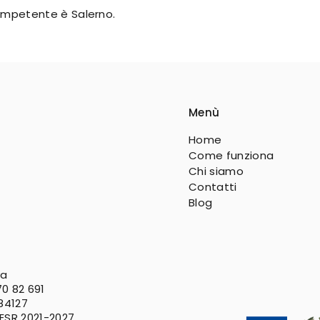
 competente è Salerno.
Menù
Home
Come funziona
Chi siamo
Contatti
Blog
va
0 82 691
 84127
FESR
2021-2027