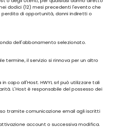
ost o degli Utenti, per qualsiasi danno diretto
 nei dodici (12) mesi precedenti l'evento che
perdita di opportunità, danni indiretti o
econda dell'abbonamento selezionato.
ermine, il servizio si rinnova per un altro
in capo all'Host. HWYL srl può utilizzare tali
rità. L'Host è responsabile del possesso dei
so tramite comunicazione email agli iscritti
isattivazione account o successiva modifica.