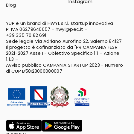
Instagram
Blog
YUP è un brand di HWYL s.r.l. startup innovativa
P. IVA 06279640657 -
hwyl@pec.it
-
+39 335 70 82 691
Sede legale Via Adriano Aurofino 22, Salerno 84127
Il progetto è cofinanziato da "PR CAMPANIA FESR
2021-2027
Asse I - Obiettivo Specifico 1.1 – Azione
1.1.3 –
Avviso pubblico CAMPANIA STARTUP 2023 - Numero
di CUP B58I23006080007