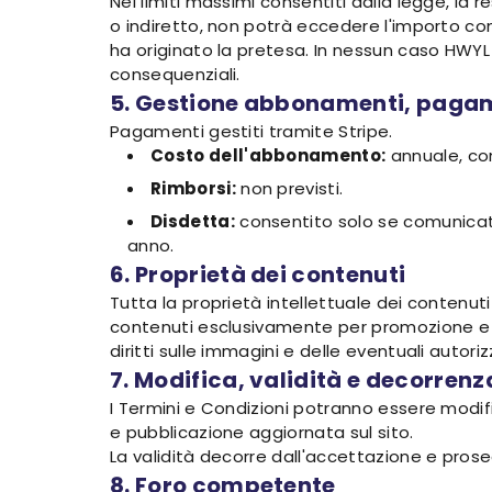
Nei limiti massimi consentiti dalla legge, la 
o indiretto, non potrà eccedere l'importo com
ha originato la pretesa. In nessun caso HWYL 
consequenziali.
5. Gestione abbonamenti, pagam
Pagamenti gestiti tramite Stripe.
Costo dell'abbonamento:
annuale, co
Rimborsi:
non previsti.
Disdetta:
consentito solo se comunicato 
anno.
6. Proprietà dei contenuti
Tutta la proprietà intellettuale dei contenuti 
contenuti esclusivamente per promozione e co
diritti sulle immagini e delle eventuali autori
7. Modifica, validità e decorrenz
I Termini e Condizioni potranno essere modifi
e pubblicazione aggiornata sul sito.
La validità decorre dall'accettazione e prose
8. Foro competente