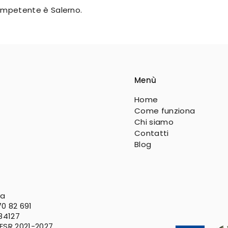
 competente è Salerno.
Menù
Home
Come funziona
Chi siamo
Contatti
Blog
va
0 82 691
 84127
FESR
2021-2027