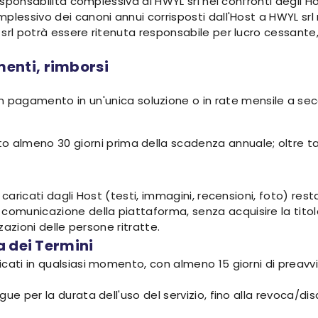
responsabilità complessiva di HWYL srl nei confronti degli H
plessivo dei canoni annui corrisposti dall'Host a HWYL srl
srl potrà essere ritenuta responsabile per lucro cessante, 
enti, rimborsi
n pagamento in un'unica soluzione o in rate mensile a s
almeno 30 giorni prima della scadenza annuale; oltre tale t
caricati dagli Host (testi, immagini, recensioni, foto) resta 
municazione della piattaforma, senza acquisire la titola
zzazioni delle persone ritratte.
a dei Termini
cati in qualsiasi momento, con almeno 15 giorni di preavvi
gue per la durata dell'uso del servizio, fino alla revoca/d