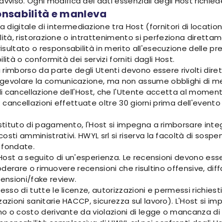
vviso. Ogni modifica dei dati essenziali degli Host richi
onsabilità e manleva
itale di intermediazione tra Host (fornitori di location e s
italità, ristorazione o intrattenimento si perfeziona diret
sultato o responsabilità in merito all'esecuzione delle pre
ilità o conformità dei servizi forniti dagli Host.
di rimborso da parte degli Utenti devono essere rivolti dir
gevolare la comunicazione, ma non assume obblighi di med
 di cancellazione dell'Host, che l'Utente accetta al momen
io: cancellazioni effettuate oltre 30 giorni prima dell'even
'istituto di pagamento, l'Host si impegna a rimborsare in
sti amministrativi. HWYL srl si riserva la facoltà di sospen
 fondate.
 Host a seguito di un'esperienza. Le recensioni devono esser
di moderare o rimuovere recensioni che risultino offensive, d
censioni/fake review.
esso di tutte le licenze, autorizzazioni e permessi richiest
zzazioni sanitarie HACCP, sicurezza sul lavoro). L'Host si
o o costo derivante da violazioni di legge o mancanza di tali