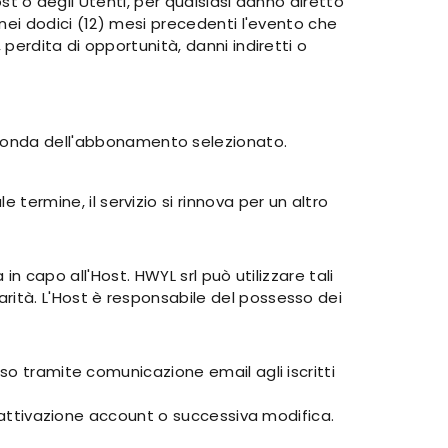
ost o degli Utenti, per qualsiasi danno diretto
 nei dodici (12) mesi precedenti l'evento che
perdita di opportunità, danni indiretti o
econda dell'abbonamento selezionato.
ermine, il servizio si rinnova per un altro
in capo all'Host. HWYL srl può utilizzare tali
rità. L'Host è responsabile del possesso dei
so tramite comunicazione email agli iscritti
isattivazione account o successiva modifica.