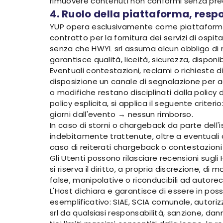
rimuovere contenuti non conformi senza prea
4. Ruolo della piattaforma, resp
YUP opera esclusivamente come piattaforma dig
contratto per la fornitura dei servizi di osp
senza che HWYL srl assuma alcun obbligo di ri
garantisce qualità, liceità, sicurezza, disponib
Eventuali contestazioni, reclami o richieste 
disposizione un canale di segnalazione per a
o modifiche restano disciplinati dalla policy
policy esplicita, si applica il seguente criter
giorni dall'evento → nessun rimborso.
In caso di storni o chargeback da parte dell
indebitamente trattenute, oltre a eventuali co
caso di reiterati chargeback o contestazioni
Gli Utenti possono rilasciare recensioni sugli
si riserva il diritto, a propria discrezione, 
false, manipolative o riconducibili ad autore
L'Host dichiara e garantisce di essere in poss
esemplificativo: SIAE, SCIA comunale, autori
srl da qualsiasi responsabilità, sanzione, dann