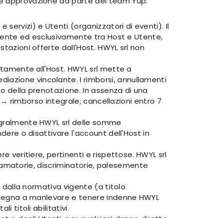
ede approvazione da parte del team Yup.
ervizi) e Utenti (organizzatori di eventi). Il
tamente ed esclusivamente tra Host e Utente,
stazioni offerte dall'Host. HWYL srl non
ettamente all'Host. HWYL srl mette a
iazione vincolante. I rimborsi, annullamenti
to della prenotazione. In assenza di una
to → rimborso integrale; cancellazioni entro 7
tegralmente HWYL srl delle somme
dere o disattivare l'account dell'Host in
e veritiere, pertinenti e rispettose. HWYL srl
iffamatorie, discriminatorie, palesemente
i dalla normativa vigente (a titolo
 impegna a manlevare e tenere indenne HWYL
 titoli abilitativi.