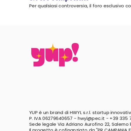
Per qualsiasi controversia, il foro esclusivo
YUP è un brand di HWYL s.r.l. startup innovati
P. IVA 06279640657 -
hwyl@pec.it
-
+39 335 7
Sede legale Via Adriano Aurofino 22, Salerno
Il progetto è cofinanziato da "PR CAMPANIA 