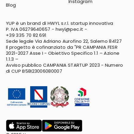
Instagram
Blog
YUP è un brand di HWYL s.r.l. startup innovativa
P. IVA 06279640657 -
hwyl@pec.it
-
+39 335 70 82 691
Sede legale Via Adriano Aurofino 22, Salerno 84127
Il progetto è cofinanziato da "PR CAMPANIA FESR
2021-2027
Asse I - Obiettivo Specifico 1.1 – Azione
1.1.3 –
Avviso pubblico CAMPANIA STARTUP 2023 - Numero
di CUP B58I23006080007