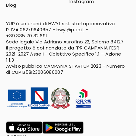
Instagram
Blog
YUP è un brand di HWYL s.r.l. startup innovativa
P. IVA 06279640657 -
hwyl@pec.it
-
+39 335 70 82 691
Sede legale Via Adriano Aurofino 22, Salerno 84127
Il progetto è cofinanziato da "PR CAMPANIA FESR
2021-2027
Asse I - Obiettivo Specifico 1.1 – Azione
1.1.3 –
Avviso pubblico CAMPANIA STARTUP 2023 - Numero
di CUP B58I23006080007