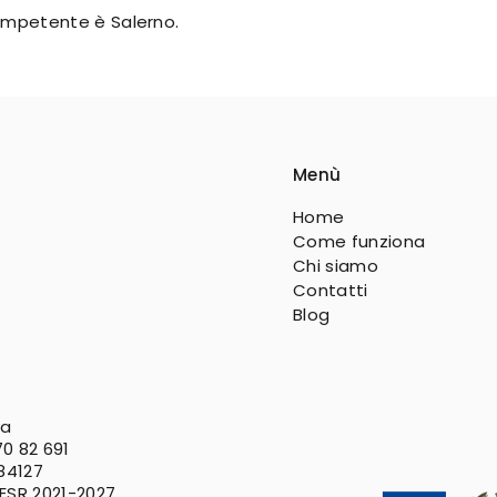
 competente è Salerno.
Menù
Home
Come funziona
Chi siamo
Contatti
Blog
va
0 82 691
 84127
FESR
2021-2027