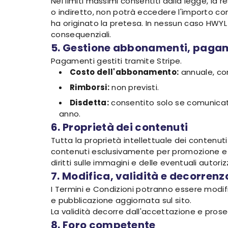
Nei limiti massimi consentiti dalla legge, la 
o indiretto, non potrà eccedere l'importo com
ha originato la pretesa. In nessun caso HWYL 
consequenziali.
5. Gestione abbonamenti, pagam
Pagamenti gestiti tramite Stripe.
Costo dell'abbonamento:
annuale, co
Rimborsi:
non previsti.
Disdetta:
consentito solo se comunicato 
anno.
6. Proprietà dei contenuti
Tutta la proprietà intellettuale dei contenuti 
contenuti esclusivamente per promozione e co
diritti sulle immagini e delle eventuali autori
7. Modifica, validità e decorrenz
I Termini e Condizioni potranno essere modifi
e pubblicazione aggiornata sul sito.
La validità decorre dall'accettazione e prose
8. Foro competente