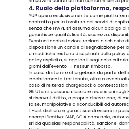
rimuovere contenuti non conformi senza prea
4. Ruolo della piattaforma, resp
YUP opera esclusivamente come piattaforma dig
contratto per la fornitura dei servizi di osp
senza che HWYL srl assuma alcun obbligo di ri
garantisce qualità, liceità, sicurezza, disponib
Eventuali contestazioni, reclami o richieste 
disposizione un canale di segnalazione per a
o modifiche restano disciplinati dalla policy
policy esplicita, si applica il seguente criter
giorni dall'evento → nessun rimborso.
In caso di storni o chargeback da parte dell
indebitamente trattenute, oltre a eventuali co
caso di reiterati chargeback o contestazioni
Gli Utenti possono rilasciare recensioni sugli
si riserva il diritto, a propria discrezione, 
false, manipolative o riconducibili ad autore
L'Host dichiara e garantisce di essere in poss
esemplificativo: SIAE, SCIA comunale, autori
srl da qualsiasi responsabilità, sanzione, dann