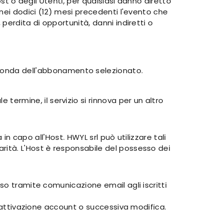
ost o degli Utenti, per qualsiasi danno diretto
 nei dodici (12) mesi precedenti l'evento che
perdita di opportunità, danni indiretti o
econda dell'abbonamento selezionato.
ermine, il servizio si rinnova per un altro
in capo all'Host. HWYL srl può utilizzare tali
rità. L'Host è responsabile del possesso dei
so tramite comunicazione email agli iscritti
isattivazione account o successiva modifica.