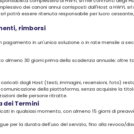
responsabilità complessiva di HWYL srl nei confronti degli H
plessivo dei canoni annui corrisposti dall'Host a HWYL srl
srl potrà essere ritenuta responsabile per lucro cessante, 
enti, rimborsi
n pagamento in un'unica soluzione o in rate mensile a s
almeno 30 giorni prima della scadenza annuale; oltre tale t
caricati dagli Host (testi, immagini, recensioni, foto) resta 
municazione della piattaforma, senza acquisire la titola
zzazioni delle persone ritratte.
a dei Termini
cati in qualsiasi momento, con almeno 15 giorni di preavvi
gue per la durata dell'uso del servizio, fino alla revoca/d