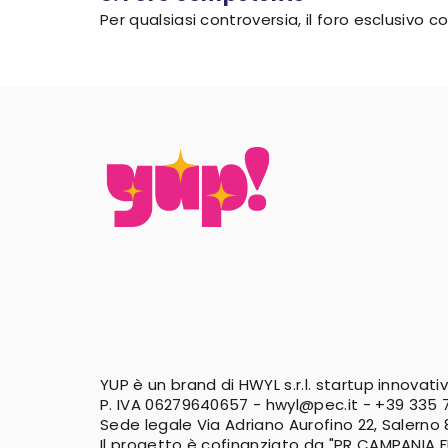
Per qualsiasi controversia, il foro esclusivo
YUP è un brand di HWYL s.r.l. startup innovati
P. IVA 06279640657 -
hwyl@pec.it
-
+39 335 7
Sede legale Via Adriano Aurofino 22, Salerno
Il progetto è cofinanziato da "PR CAMPANIA 