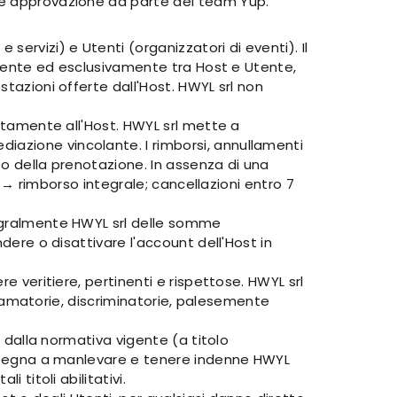
ede approvazione da parte del team Yup.
ervizi) e Utenti (organizzatori di eventi). Il
tamente ed esclusivamente tra Host e Utente,
stazioni offerte dall'Host. HWYL srl non
ettamente all'Host. HWYL srl mette a
iazione vincolante. I rimborsi, annullamenti
to della prenotazione. In assenza di una
to → rimborso integrale; cancellazioni entro 7
tegralmente HWYL srl delle somme
dere o disattivare l'account dell'Host in
e veritiere, pertinenti e rispettose. HWYL srl
iffamatorie, discriminatorie, palesemente
i dalla normativa vigente (a titolo
 impegna a manlevare e tenere indenne HWYL
 titoli abilitativi.