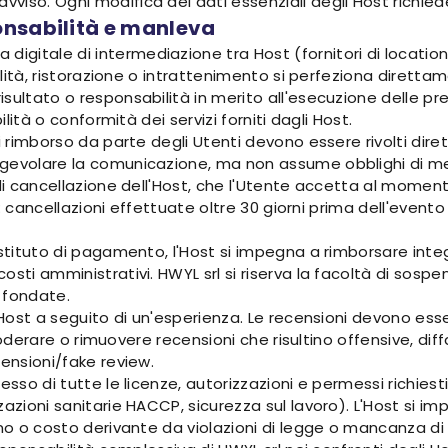
vviso. Ogni modifica dei dati essenziali degli Host richi
onsabilità e manleva
itale di intermediazione tra Host (fornitori di location e s
italità, ristorazione o intrattenimento si perfeziona diret
sultato o responsabilità in merito all'esecuzione delle pre
ilità o conformità dei servizi forniti dagli Host.
di rimborso da parte degli Utenti devono essere rivolti dir
gevolare la comunicazione, ma non assume obblighi di med
 di cancellazione dell'Host, che l'Utente accetta al momen
io: cancellazioni effettuate oltre 30 giorni prima dell'even
'istituto di pagamento, l'Host si impegna a rimborsare in
sti amministrativi. HWYL srl si riserva la facoltà di sospen
 fondate.
 Host a seguito di un'esperienza. Le recensioni devono esser
di moderare o rimuovere recensioni che risultino offensive, d
censioni/fake review.
esso di tutte le licenze, autorizzazioni e permessi richiest
zzazioni sanitarie HACCP, sicurezza sul lavoro). L'Host si
o o costo derivante da violazioni di legge o mancanza di tali