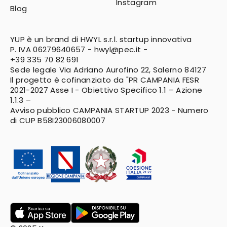
Instagram
Blog
YUP è un brand di HWYL s.r.l. startup innovativa
P. IVA 06279640657 -
hwyl@pec.it
-
+39 335 70 82 691
Sede legale Via Adriano Aurofino 22, Salerno 84127
Il progetto è cofinanziato da "PR CAMPANIA FESR
2021-2027
Asse I - Obiettivo Specifico 1.1 – Azione
1.1.3 –
Avviso pubblico CAMPANIA STARTUP 2023 - Numero
di CUP B58I23006080007