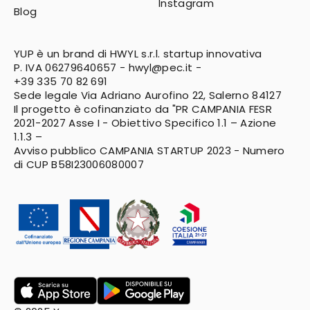
Instagram
Blog
YUP è un brand di HWYL s.r.l. startup innovativa
P. IVA 06279640657 -
hwyl@pec.it
-
+39 335 70 82 691
Sede legale Via Adriano Aurofino 22, Salerno 84127
Il progetto è cofinanziato da "PR CAMPANIA FESR
2021-2027
Asse I - Obiettivo Specifico 1.1 – Azione
1.1.3 –
Avviso pubblico CAMPANIA STARTUP 2023 - Numero
di CUP B58I23006080007