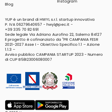
Instagram
Blog
YUP è un brand di HWYL s.r.l. startup innovativa
P. IVA 06279640657 -
hwyl@pec.it
-
+39 335 70 82 691
Sede legale Via Adriano Aurofino 22, Salerno 84127
Il progetto è cofinanziato da "PR CAMPANIA FESR
2021-2027
Asse I - Obiettivo Specifico 1.1 – Azione
1.1.3 –
Avviso pubblico CAMPANIA STARTUP 2023 - Numero
di CUP B58I23006080007