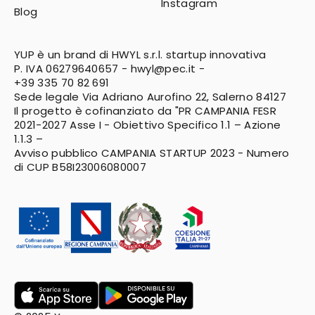
Instagram
Blog
YUP è un brand di HWYL s.r.l. startup innovativa
P. IVA 06279640657 -
hwyl@pec.it
-
+39 335 70 82 691
Sede legale Via Adriano Aurofino 22, Salerno 84127
Il progetto è cofinanziato da "PR CAMPANIA FESR
2021-2027
Asse I - Obiettivo Specifico 1.1 – Azione
1.1.3 –
Avviso pubblico CAMPANIA STARTUP 2023 - Numero
di CUP B58I23006080007