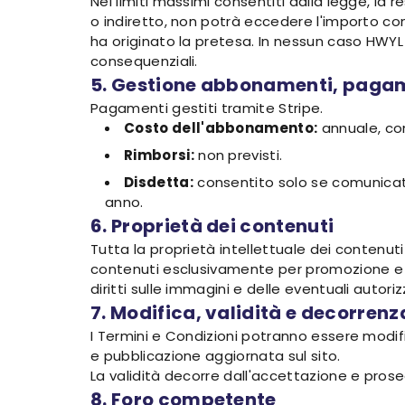
Nei limiti massimi consentiti dalla legge, la 
o indiretto, non potrà eccedere l'importo com
ha originato la pretesa. In nessun caso HWYL 
consequenziali.
5. Gestione abbonamenti, pagam
Pagamenti gestiti tramite Stripe.
Costo dell'abbonamento:
annuale, co
Rimborsi:
non previsti.
Disdetta:
consentito solo se comunicato 
anno.
6. Proprietà dei contenuti
Tutta la proprietà intellettuale dei contenuti 
contenuti esclusivamente per promozione e co
diritti sulle immagini e delle eventuali autori
7. Modifica, validità e decorrenz
I Termini e Condizioni potranno essere modifi
e pubblicazione aggiornata sul sito.
La validità decorre dall'accettazione e prose
8. Foro competente