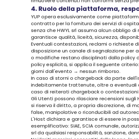
rimuovere contenuti non conformi senza prea
4. Ruolo della piattaforma, resp
YUP opera esclusivamente come piattaforma dig
contratto per la fornitura dei servizi di osp
senza che HWYL srl assuma alcun obbligo di ri
garantisce qualità, liceità, sicurezza, disponib
Eventuali contestazioni, reclami o richieste 
disposizione un canale di segnalazione per a
o modifiche restano disciplinati dalla policy
policy esplicita, si applica il seguente criter
giorni dall'evento → nessun rimborso.
In caso di storni o chargeback da parte dell
indebitamente trattenute, oltre a eventuali co
caso di reiterati chargeback o contestazioni
Gli Utenti possono rilasciare recensioni sugli
si riserva il diritto, a propria discrezione, 
false, manipolative o riconducibili ad autore
L'Host dichiara e garantisce di essere in poss
esemplificativo: SIAE, SCIA comunale, autori
srl da qualsiasi responsabilità, sanzione, dann