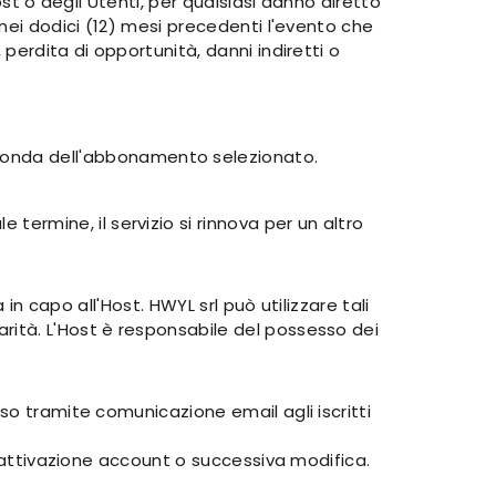
ost o degli Utenti, per qualsiasi danno diretto
 nei dodici (12) mesi precedenti l'evento che
perdita di opportunità, danni indiretti o
econda dell'abbonamento selezionato.
ermine, il servizio si rinnova per un altro
in capo all'Host. HWYL srl può utilizzare tali
rità. L'Host è responsabile del possesso dei
so tramite comunicazione email agli iscritti
isattivazione account o successiva modifica.