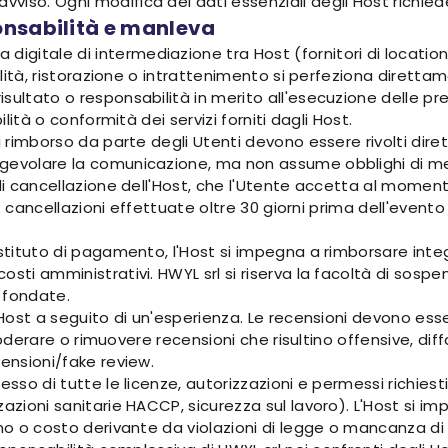
vviso. Ogni modifica dei dati essenziali degli Host richi
onsabilità e manleva
itale di intermediazione tra Host (fornitori di location e s
italità, ristorazione o intrattenimento si perfeziona diret
sultato o responsabilità in merito all'esecuzione delle pre
ilità o conformità dei servizi forniti dagli Host.
di rimborso da parte degli Utenti devono essere rivolti dir
gevolare la comunicazione, ma non assume obblighi di med
 di cancellazione dell'Host, che l'Utente accetta al momen
io: cancellazioni effettuate oltre 30 giorni prima dell'even
'istituto di pagamento, l'Host si impegna a rimborsare in
sti amministrativi. HWYL srl si riserva la facoltà di sospen
 fondate.
 Host a seguito di un'esperienza. Le recensioni devono esser
di moderare o rimuovere recensioni che risultino offensive, d
censioni/fake review.
esso di tutte le licenze, autorizzazioni e permessi richiest
zzazioni sanitarie HACCP, sicurezza sul lavoro). L'Host si
o o costo derivante da violazioni di legge o mancanza di tali