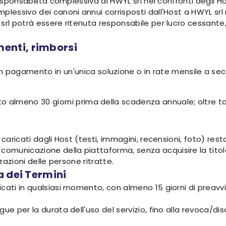
responsabilità complessiva di HWYL srl nei confronti degli H
plessivo dei canoni annui corrisposti dall'Host a HWYL srl
srl potrà essere ritenuta responsabile per lucro cessante, 
enti, rimborsi
n pagamento in un'unica soluzione o in rate mensile a s
almeno 30 giorni prima della scadenza annuale; oltre tale t
caricati dagli Host (testi, immagini, recensioni, foto) resta 
municazione della piattaforma, senza acquisire la titola
zzazioni delle persone ritratte.
a dei Termini
cati in qualsiasi momento, con almeno 15 giorni di preavvi
gue per la durata dell'uso del servizio, fino alla revoca/d