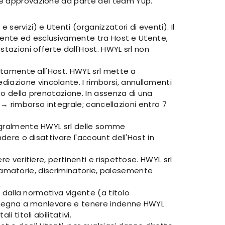
ede approvazione da parte del team Yup.
ervizi) e Utenti (organizzatori di eventi). Il
tamente ed esclusivamente tra Host e Utente,
stazioni offerte dall'Host. HWYL srl non
ettamente all'Host. HWYL srl mette a
iazione vincolante. I rimborsi, annullamenti
to della prenotazione. In assenza di una
to → rimborso integrale; cancellazioni entro 7
tegralmente HWYL srl delle somme
dere o disattivare l'account dell'Host in
e veritiere, pertinenti e rispettose. HWYL srl
iffamatorie, discriminatorie, palesemente
i dalla normativa vigente (a titolo
 impegna a manlevare e tenere indenne HWYL
 titoli abilitativi.