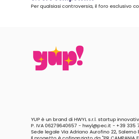
Per qualsiasi controversia, il foro esclusivo
YUP è un brand di HWYL s.r.l. startup innovati
P. IVA 06279640657 -
hwyl@pec.it
-
+39 335 7
Sede legale Via Adriano Aurofino 22, Salerno
Il progetto è cofinanziato da "PR CAMPANIA 