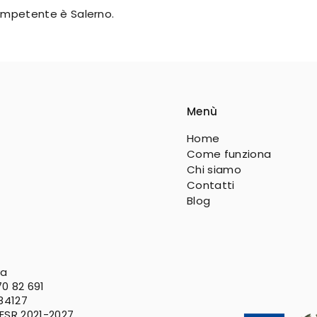
 competente è Salerno.
Menù
Home
Come funziona
Chi siamo
Contatti
Blog
va
0 82 691
 84127
FESR
2021-2027