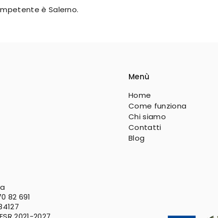
 competente è Salerno.
Menù
Home
Come funziona
Chi siamo
Contatti
Blog
va
0 82 691
 84127
FESR
2021-2027