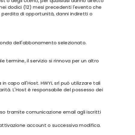
ost o degli Utenti, per qualsiasi danno diretto
 nei dodici (12) mesi precedenti l'evento che
perdita di opportunità, danni indiretti o
econda dell'abbonamento selezionato.
ermine, il servizio si rinnova per un altro
in capo all'Host. HWYL srl può utilizzare tali
rità. L'Host è responsabile del possesso dei
so tramite comunicazione email agli iscritti
isattivazione account o successiva modifica.