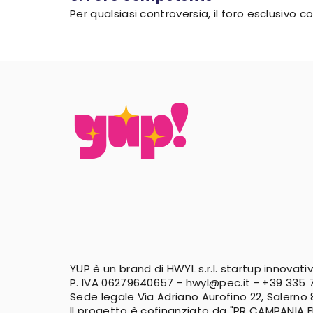
Per qualsiasi controversia, il foro esclusivo
YUP è un brand di HWYL s.r.l. startup innovati
P. IVA 06279640657 -
hwyl@pec.it
-
+39 335 7
Sede legale Via Adriano Aurofino 22, Salerno
Il progetto è cofinanziato da "PR CAMPANIA 