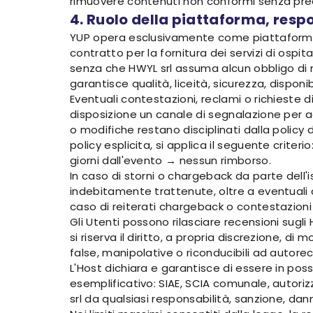
rimuovere contenuti non conformi senza prea
4. Ruolo della piattaforma, resp
YUP opera esclusivamente come piattaforma dig
contratto per la fornitura dei servizi di osp
senza che HWYL srl assuma alcun obbligo di ri
garantisce qualità, liceità, sicurezza, disponib
Eventuali contestazioni, reclami o richieste 
disposizione un canale di segnalazione per a
o modifiche restano disciplinati dalla policy
policy esplicita, si applica il seguente criter
giorni dall'evento → nessun rimborso.
In caso di storni o chargeback da parte dell
indebitamente trattenute, oltre a eventuali co
caso di reiterati chargeback o contestazioni
Gli Utenti possono rilasciare recensioni sugli
si riserva il diritto, a propria discrezione, 
false, manipolative o riconducibili ad autore
L'Host dichiara e garantisce di essere in poss
esemplificativo: SIAE, SCIA comunale, autori
srl da qualsiasi responsabilità, sanzione, dann