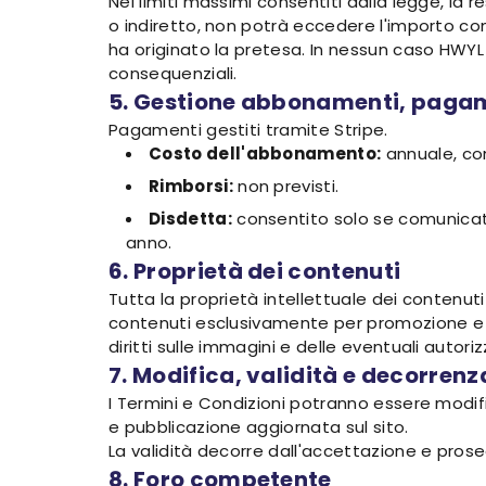
Nei limiti massimi consentiti dalla legge, la 
o indiretto, non potrà eccedere l'importo com
ha originato la pretesa. In nessun caso HWYL 
consequenziali.
5. Gestione abbonamenti, pagam
Pagamenti gestiti tramite Stripe.
Costo dell'abbonamento:
annuale, co
Rimborsi:
non previsti.
Disdetta:
consentito solo se comunicato 
anno.
6. Proprietà dei contenuti
Tutta la proprietà intellettuale dei contenuti 
contenuti esclusivamente per promozione e co
diritti sulle immagini e delle eventuali autori
7. Modifica, validità e decorrenz
I Termini e Condizioni potranno essere modifi
e pubblicazione aggiornata sul sito.
La validità decorre dall'accettazione e prose
8. Foro competente