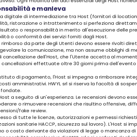
vviso. Ogni modifica dei dati essenziali degli Host richi
onsabilità e manleva
itale di intermediazione tra Host (fornitori di location e s
italità, ristorazione o intrattenimento si perfeziona diret
sultato o responsabilità in merito all'esecuzione delle pre
ilità o conformità dei servizi forniti dagli Host.
di rimborso da parte degli Utenti devono essere rivolti dir
gevolare la comunicazione, ma non assume obblighi di med
 di cancellazione dell'Host, che l'Utente accetta al momen
io: cancellazioni effettuate oltre 30 giorni prima dell'even
'istituto di pagamento, l'Host si impegna a rimborsare in
sti amministrativi. HWYL srl si riserva la facoltà di sospen
 fondate.
 Host a seguito di un'esperienza. Le recensioni devono esser
di moderare o rimuovere recensioni che risultino offensive, d
censioni/fake review.
esso di tutte le licenze, autorizzazioni e permessi richiest
zzazioni sanitarie HACCP, sicurezza sul lavoro). L'Host si
o o costo derivante da violazioni di legge o mancanza di tali