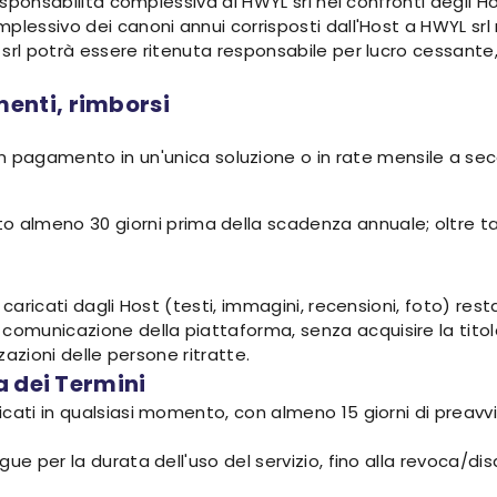
responsabilità complessiva di HWYL srl nei confronti degli H
plessivo dei canoni annui corrisposti dall'Host a HWYL srl
srl potrà essere ritenuta responsabile per lucro cessante, 
enti, rimborsi
n pagamento in un'unica soluzione o in rate mensile a s
almeno 30 giorni prima della scadenza annuale; oltre tale t
caricati dagli Host (testi, immagini, recensioni, foto) resta 
municazione della piattaforma, senza acquisire la titola
zzazioni delle persone ritratte.
a dei Termini
cati in qualsiasi momento, con almeno 15 giorni di preavvi
gue per la durata dell'uso del servizio, fino alla revoca/d