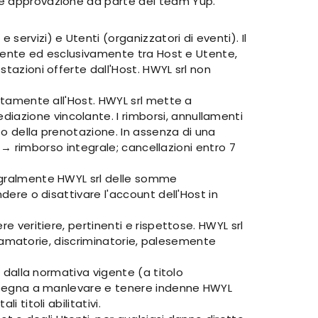
ede approvazione da parte del team Yup.
ervizi) e Utenti (organizzatori di eventi). Il
tamente ed esclusivamente tra Host e Utente,
stazioni offerte dall'Host. HWYL srl non
ettamente all'Host. HWYL srl mette a
iazione vincolante. I rimborsi, annullamenti
to della prenotazione. In assenza di una
to → rimborso integrale; cancellazioni entro 7
tegralmente HWYL srl delle somme
dere o disattivare l'account dell'Host in
e veritiere, pertinenti e rispettose. HWYL srl
iffamatorie, discriminatorie, palesemente
i dalla normativa vigente (a titolo
 impegna a manlevare e tenere indenne HWYL
 titoli abilitativi.